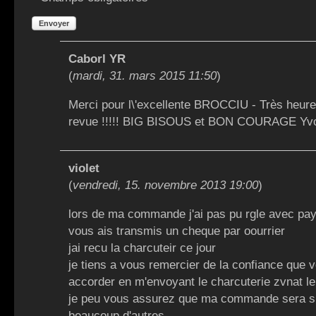
Envoyer
Caborl YR
(
mardi, 31. mars 2015 11:50
)
Merci pour l\'excellente BROCCIU - Très heureu
revue !!!!! BIG BISOUS et BON COURAGE Yv
violet
(
vendredi, 15. novembre 2013 19:00
)
lors de ma commande j'ai pas pu rgle avec pay
vous ais transmis un cheque par oourrier
jai recu la charcuteir ce jour
je tiens a vous remercier de la confiance que
accorder en m'envoyant le charcuterie zvnat l
je peu vous assurez que ma commande sera su
beaucoup d'autres