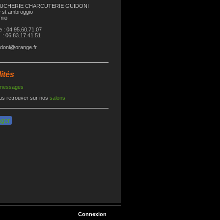
OUCHERIE CHARCUTERIE GUIDONI
 st ambroggio
mio
 : 04.95.60.71.07
: 06.83.17.41.51
uidoni@orange.fr
ités
 messages
us retrouver sur nos
salons
ager
Connexion