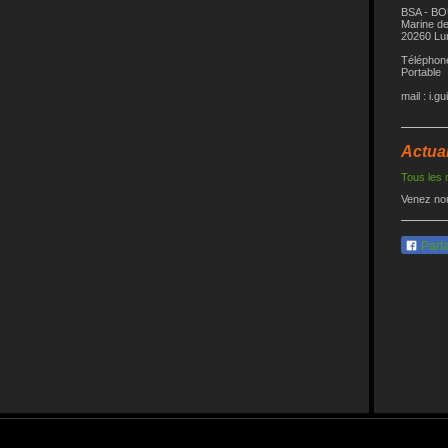
BSA - B
Marine de
20260 Lu
Téléphone
Portable 
mail : i.g
Actual
Tous les
Venez no
Part